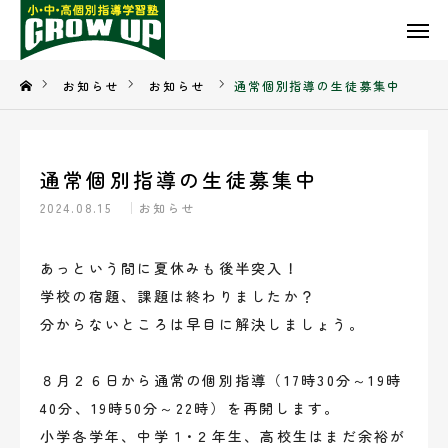
TEL
ACCESS
お知らせ
お知らせ
通常個別指導の生徒募集中
CONTACT
通常個別指導の生徒募集中
TOP
2024.08.15
お知らせ
GROW UPについて
あっという間に夏休みも後半突入！
入塾の流れ
学校の宿題、課題は終わりましたか？
分からないところは早目に解決しましょう。
料金案内
８月２６日から通常の個別指導（17時30分～19時
お知らせ
40分、19時50分～22時）を再開します。
お問い合わせ
小学各学年、中学１･２年生、高校生はまだ余裕が